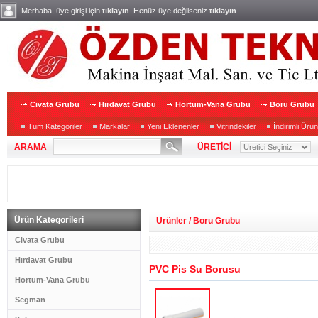
Merhaba, üye girişi için
tıklayın
. Henüz üye değilseniz
tıklayın
.
Civata Grubu
Hırdavat Grubu
Hortum-Vana Grubu
Boru Grubu
Tüm Kategoriler
Markalar
Yeni Eklenenler
Vitrindekiler
İndirimli Ürün
ARAMA
ÜRETİCİ
Ürün Kategorileri
Ürünler
/
Boru Grubu
Civata Grubu
Hırdavat Grubu
PVC Pis Su Borusu
Hortum-Vana Grubu
Segman