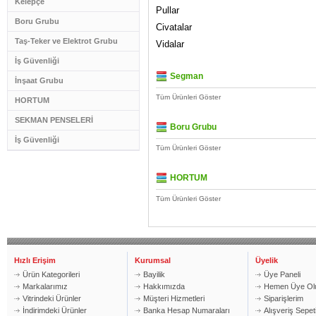
Kelepçe
Pullar
Boru Grubu
Civatalar
Taş-Teker ve Elektrot Grubu
Vidalar
İş Güvenliği
Segman
İnşaat Grubu
Tüm Ürünleri Göster
HORTUM
SEKMAN PENSELERİ
Boru Grubu
İş Güvenliği
Tüm Ürünleri Göster
HORTUM
Tüm Ürünleri Göster
Hızlı Erişim
Kurumsal
Üyelik
Ürün Kategorileri
Bayilik
Üye Paneli
Markalarımız
Hakkımızda
Hemen Üye Ol
Vitrindeki Ürünler
Müşteri Hizmetleri
Siparişlerim
İndirimdeki Ürünler
Banka Hesap Numaraları
Alışveriş Sepe