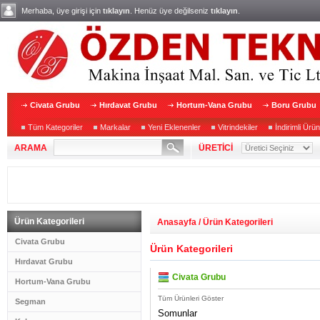
Merhaba, üye girişi için
tıklayın
. Henüz üye değilseniz
tıklayın
.
Civata Grubu
Hırdavat Grubu
Hortum-Vana Grubu
Boru Grubu
Tüm Kategoriler
Markalar
Yeni Eklenenler
Vitrindekiler
İndirimli Ürün
ARAMA
ÜRETİCİ
Ürün Kategorileri
Anasayfa
/ Ürün Kategorileri
Civata Grubu
Ürün Kategorileri
Hırdavat Grubu
Civata Grubu
Hortum-Vana Grubu
Tüm Ürünleri Göster
Segman
Somunlar