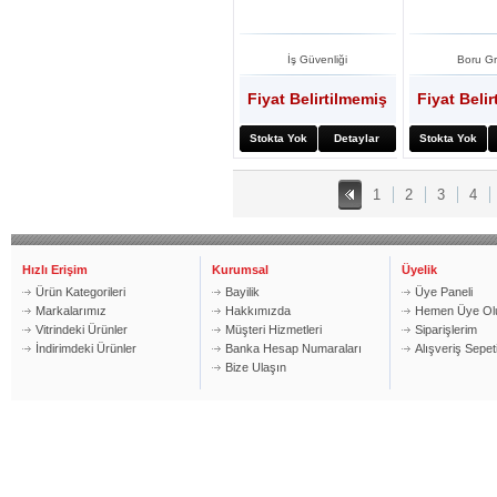
İş Güvenliği
Boru G
Fiyat Belirtilmemiş
Fiyat Beli
Stokta Yok
Detaylar
Stokta Yok
1
2
3
4
Hızlı Erişim
Kurumsal
Üyelik
Ürün Kategorileri
Bayilik
Üye Paneli
Markalarımız
Hakkımızda
Hemen Üye Ol
Vitrindeki Ürünler
Müşteri Hizmetleri
Siparişlerim
İndirimdeki Ürünler
Banka Hesap Numaraları
Alışveriş Sepe
Bize Ulaşın