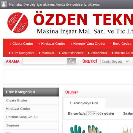
Merhaba, üye girişi için
tıklayın
. Henüz üye değilseniz
tıklayın
.
Civata Grubu
Hırdavat Grubu
Hortum-Vana Grubu
Boru Grubu
Tüm Kategoriler
Markalar
Yeni Eklenenler
Vitrindekiler
İndirimli Ürün
ARAMA
ÜRETİCİ
Ürün Kategorileri
Ürünler
Civata Grubu
Anasayfa'ya Dön
Hırdavat Grubu
Bir sayfada
öğe göster
Sıral
Hortum-Vana Grubu
Segman