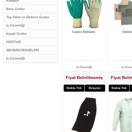
Kelepçe
Boru Grubu
Taş-Teker ve Elektrot Grubu
İş Güvenliği
Camcı Eldiveni
Önlük
İnşaat Grubu
HORTUM
SEKMAN PENSELERİ
İş Güvenliği
İş Güvenliği
İş Güve
Fiyat Belirtilmemiş
Fiyat Beli
Stokta Yok
Detaylar
Stokta Yok